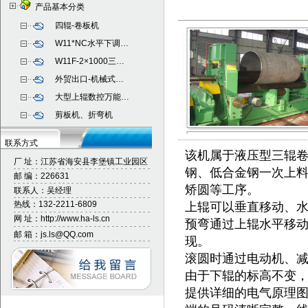
产品基本分类
四辊-卷板机
W11*NC水平下调…
W11F-2×1000三…
外贸出口-机械式…
大型上辊数控万能
…
剪板机、折弯机
联系方式
该机属于液压型三辊
厂 址：
江苏省海安县李堡镇工业园区
钢、低合金钢一次上
邮 编：226631
矫圆等工序。
联系人：吴经理
热线：132-2211-6809
上辊可以垂直移动、
网 址：http://www.ha-ls.cn
预弯通过上辊水平移
邮 箱：js.ls@QQ.com
现。
滚圆时通过电动机、
由于下辊的标高不变
提供详细的电气原理