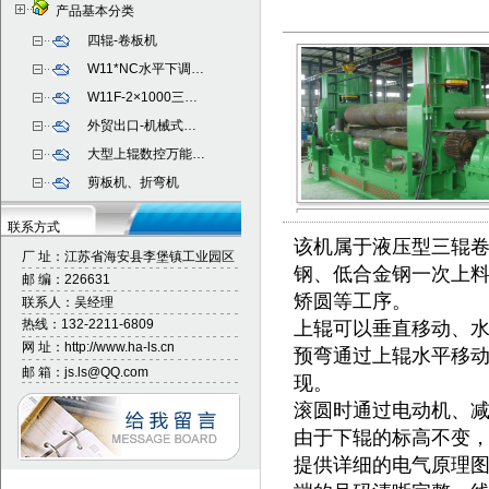
产品基本分类
四辊-卷板机
W11*NC水平下调…
W11F-2×1000三…
外贸出口-机械式…
大型上辊数控万能
…
剪板机、折弯机
联系方式
该机属于液压型三辊
厂 址：
江苏省海安县李堡镇工业园区
钢、低合金钢一次上
邮 编：226631
矫圆等工序。
联系人：吴经理
热线：132-2211-6809
上辊可以垂直移动、
网 址：http://www.ha-ls.cn
预弯通过上辊水平移
邮 箱：js.ls@QQ.com
现。
滚圆时通过电动机、
由于下辊的标高不变
提供详细的电气原理