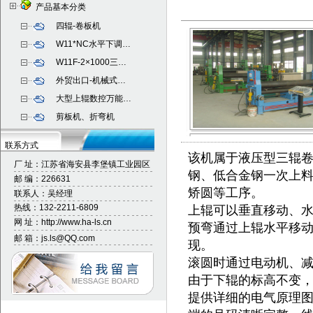
产品基本分类
四辊-卷板机
W11*NC水平下调…
W11F-2×1000三…
外贸出口-机械式…
大型上辊数控万能
…
剪板机、折弯机
联系方式
该机属于液压型三辊
厂 址：
江苏省海安县李堡镇工业园区
钢、低合金钢一次上
邮 编：226631
矫圆等工序。
联系人：吴经理
热线：132-2211-6809
上辊可以垂直移动、
网 址：http://www.ha-ls.cn
预弯通过上辊水平移
邮 箱：js.ls@QQ.com
现。
滚圆时通过电动机、
由于下辊的标高不变
提供详细的电气原理